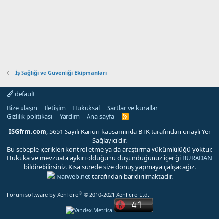
İş Sağlığı ve Güvenliği Ekipmanları
default
Bize ulaşın
İletişim
Hukuksal
Şartlar ve kurallar
Gizlilik politikası
Yardım
Ana sayfa
R
S
S
ISGfrm.com
; 5651 Sayılı Kanun kapsamında BTK tarafından onaylı Yer
Sağlayıcı'dır.
Bu sebeple içerikleri kontrol etme ya da araştırma yükümlülüğü yoktur.
Hukuka ve mevzuata aykırı olduğunu düşündüğünüz içeriği
BURADAN
bildirebilirsiniz. Kısa sürede size dönüş yapmaya çalışacağız.
Narweb.net
tarafından barıdırılmaktadır.
®
Forum software by XenForo
© 2010-2021 XenForo Ltd.