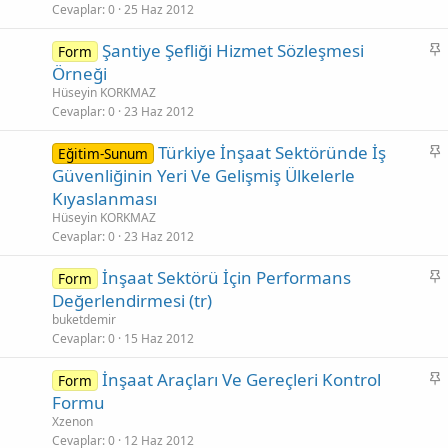
i
Cevaplar
0
25 Haz 2012
t
S
Şantiye Şefliği Hizmet Sözleşmesi
Form
a
Örneği
b
Hüseyin KORKMAZ
i
Cevaplar
0
23 Haz 2012
t
S
Türkiye İnşaat Sektöründe İş
Eğitim-Sunum
a
Güvenliğinin Yeri Ve Gelişmiş Ülkelerle
b
Kıyaslanması
i
Hüseyin KORKMAZ
t
Cevaplar
0
23 Haz 2012
S
İnşaat Sektörü İçin Performans
Form
a
Değerlendirmesi (tr)
b
buketdemir
i
Cevaplar
0
15 Haz 2012
t
S
İnşaat Araçları Ve Gereçleri Kontrol
Form
a
Formu
b
Xzenon
i
Cevaplar
0
12 Haz 2012