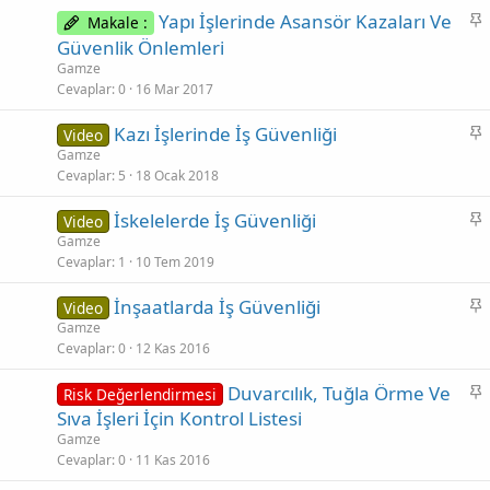
S
Yapı İşlerinde Asansör Kazaları Ve
Makale :
a
Güvenlik Önlemleri
b
Gamze
i
Cevaplar
0
16 Mar 2017
t
S
Kazı İşlerinde İş Güvenliği
Video
a
Gamze
Cevaplar
5
18 Ocak 2018
b
i
S
İskelelerde İş Güvenliği
Video
t
a
Gamze
Cevaplar
1
10 Tem 2019
b
i
S
İnşaatlarda İş Güvenliği
Video
t
a
Gamze
Cevaplar
0
12 Kas 2016
b
i
S
Duvarcılık, Tuğla Örme Ve
Risk Değerlendirmesi
t
a
Sıva İşleri İçin Kontrol Listesi
b
Gamze
i
Cevaplar
0
11 Kas 2016
t