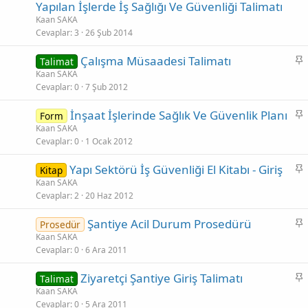
a
Yapılan İşlerde İş Sağlığı Ve Güvenliği Talimatı
b
Kaan SAKA
i
Cevaplar
3
26 Şub 2014
t
S
Çalışma Müsaadesi Talimatı
Talimat
a
Kaan SAKA
Cevaplar
0
7 Şub 2012
b
i
S
İnşaat İşlerinde Sağlık Ve Güvenlik Planı
Form
t
a
Kaan SAKA
Cevaplar
0
1 Ocak 2012
b
i
S
Yapı Sektörü İş Güvenliği El Kitabı - Giriş
Kitap
t
a
Kaan SAKA
Cevaplar
2
20 Haz 2012
b
i
S
Şantiye Acil Durum Prosedürü
Prosedür
t
a
Kaan SAKA
Cevaplar
0
6 Ara 2011
b
i
S
Ziyaretçi Şantiye Giriş Talimatı
Talimat
t
a
Kaan SAKA
Cevaplar
0
5 Ara 2011
b