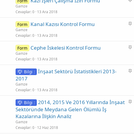
Kazı İşleri Çalışma İzin Formu
Form
t
a
Gamze
Cevaplar
0
13 Ara 2018
b
i
S
Kanal Kazısı Kontrol Formu
Form
t
a
Gamze
Cevaplar
0
13 Ara 2018
b
i
S
Cephe İskelesi Kontrol Formu
Form
t
a
Gamze
Cevaplar
0
13 Ara 2018
b
i
S
İnşaat Sektörü İstatistikleri 2013-
Bilgi :
t
a
2017
b
Gamze
i
Cevaplar
0
13 Ara 2018
t
S
2014, 2015 Ve 2016 Yıllarında İnşaat
Bilgi :
a
Sektöründe Meydana Gelen Ölümlü İş
b
Kazalarına İlişkin Analiz
i
Gamze
t
Cevaplar
0
12 Haz 2018