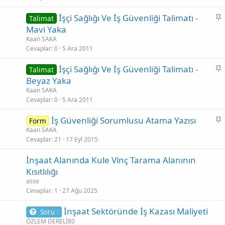
i
S
İşçi Sağlığı Ve İş Güvenliği Talimatı -
Talimat
t
a
Mavi Yaka
b
Kaan SAKA
i
Cevaplar
0
5 Ara 2011
t
S
İşçi Sağlığı Ve İş Güvenliği Talimatı -
Talimat
a
Beyaz Yaka
b
Kaan SAKA
i
Cevaplar
0
5 Ara 2011
t
S
İş Güvenliği Sorumlusu Atama Yazısı
Form
a
Kaan SAKA
Cevaplar
21
17 Eyl 2015
b
i
İnşaat Alanında Kule Vinç Tarama Alanının
t
Kısıtlılığı
asse
Cevaplar
1
27 Ağu 2025
İnşaat Sektöründe İş Kazası Maliyeti
Soru :
ÖZLEM DERELİ80