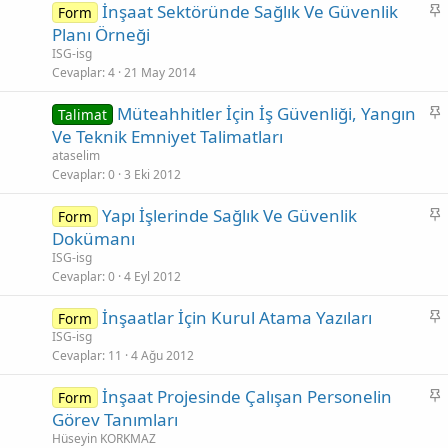
S
İnşaat Sektöründe Sağlık Ve Güvenlik
Form
a
Planı Örneği
b
ISG-isg
i
Cevaplar
4
21 May 2014
t
S
Müteahhitler İçin İş Güvenliği, Yangın
Talimat
a
Ve Teknik Emniyet Talimatları
b
ataselim
i
Cevaplar
0
3 Eki 2012
t
S
Yapı İşlerinde Sağlık Ve Güvenlik
Form
a
Dokümanı
b
ISG-isg
i
Cevaplar
0
4 Eyl 2012
t
S
İnşaatlar İçin Kurul Atama Yazıları
Form
a
ISG-isg
Cevaplar
11
4 Ağu 2012
b
i
S
İnşaat Projesinde Çalışan Personelin
Form
t
a
Görev Tanımları
b
Hüseyin KORKMAZ