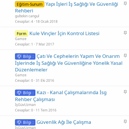
S
Yapı İşleri İş Sağlığı Ve Güvenliği
Eğitim-Sunum
a
Rehberi
b
gultekin cangul
i
Cevaplar
4
18 Ocak 2018
t
S
Kule Vinçler İçin Kontrol Listesi
Form
a
Gamze
Cevaplar
1
7 Mar 2017
b
i
S
Çatı Ve Cephelerin Yapım Ve Onarım
Bilgi :
t
a
İşlerinde İş Sağlığı Ve Güvenliğine Yönelik Yasal
b
Düzenlemeler
i
Gamze
t
Cevaplar
0
31 Eki 2016
S
Kazı - Kanal Çalışmalarında İsg
Bilgi :
a
Rehber Çalışması
b
İşGüvUzman
i
Cevaplar
0
11 Tem 2016
t
S
Güvenlik Ağı İle Çalışma
Bilgi :
a
İşGüvUzman