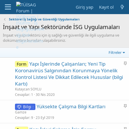
Giriş yap
Kayıt ol
Sektörel İş Sağlığı ve Güvenliği Uygulamaları
İnşaat ve Yapı Sektöründe İSG Uygulamaları
İnşaat ve yapı sektörü için iş sağlığı ve güvenliği ile ilgili uygulama ve
dokümanlara buradan ulaşabilirsiniz.
Filtreler
S
Yapı İşlerinde Çalışanları; Yeni Tip
Form
a
Koronavirüs Salgınından Korunmaya Yönelik
b
Kontrol Listesi Ve Dikkat Edilecek Hususlar (bilgi
i
Kartı)
t
Kutaycan SOYLU
Cevaplar
1
30 Nis 2020
S
Yüksekte Çalışma Bilgi Kartları
Bilgi :
a
Gamze
b
Cevaplar
9
23 Eyl 2019
i
S