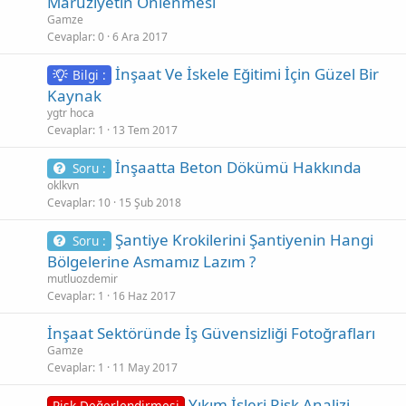
Maruziyetin Önlenmesi
Gamze
Cevaplar
0
6 Ara 2017
İnşaat Ve İskele Eğitimi İçin Güzel Bir
Bilgi :
Kaynak
ygtr hoca
Cevaplar
1
13 Tem 2017
İnşaatta Beton Dökümü Hakkında
Soru :
oklkvn
Cevaplar
10
15 Şub 2018
Şantiye Krokilerini Şantiyenin Hangi
Soru :
Bölgelerine Asmamız Lazım ?
mutluozdemir
Cevaplar
1
16 Haz 2017
İnşaat Sektöründe İş Güvensizliği Fotoğrafları
Gamze
Cevaplar
1
11 May 2017
Yıkım İşleri Risk Analizi
Risk Değerlendirmesi