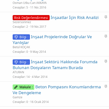
b
Osman Utku Can AKKAYA
i
Cevaplar
5
11 Nis 2016
t
S
İnşaatlar İçin Risk Analizi
Risk Değerlendirmesi
a
Sezersonmez
Cevaplar
2
19 Nis 2017
b
i
S
Inşaat Projelerinde Doğrular Ve
Bilgi :
t
a
Yanlışlar
b
Betül KOÇAK
i
Cevaplar
0
9 May 2014
t
S
İnşaat Sektörü Hakkında Forumda
Bilgi :
a
Bulunan Dosyaların Tamamı Burada
b
ATURAN
i
Cevaplar
14
4 Mar 2014
t
S
Beton Pompasını Konumlandırma
Makale :
a
Ve Dengeleme
b
Gamze
i
Cevaplar
0
16 Ocak 2014
t