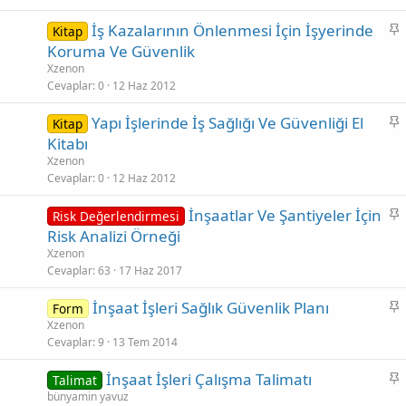
t
S
İş Kazalarının Önlenmesi İçin İşyerinde
Kitap
a
Koruma Ve Güvenlik
b
Xzenon
i
Cevaplar
0
12 Haz 2012
t
S
Yapı İşlerinde İş Sağlığı Ve Güvenliği El
Kitap
a
Kitabı
b
Xzenon
i
Cevaplar
0
12 Haz 2012
t
S
İnşaatlar Ve Şantiyeler İçin
Risk Değerlendirmesi
a
Risk Analizi Örneği
b
Xzenon
i
Cevaplar
63
17 Haz 2017
t
S
İnşaat İşleri Sağlık Güvenlik Planı
Form
a
Xzenon
Cevaplar
9
13 Tem 2014
b
i
S
İnşaat İşleri Çalışma Talimatı
Talimat
t
a
bünyamin yavuz