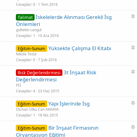
b
Cevaplar
0
1 Tem 2016
i
S
İskelelerde Alınması Gerekli İsg
Talimat
t
a
Önlemleri
b
gultekin cangul
i
Cevaplar
1
10 Ara 2018
t
S
Yüksekte Çalışma El Kitabı
Eğitim-Sunum
a
Nikola Tesla
Cevaplar
0
7 Şub 2016
b
i
S
3t İnşaat Risk
Risk Değerlendirmesi
t
a
Değerlendirmesi
b
FEİ
i
Cevaplar
4
23 Haz 2015
t
S
Yapı İşlerinde İsg
Eğitim-Sunum
a
Osman Utku Can AKKAYA
Cevaplar
1
18 Nis 2015
b
i
S
Bir İnşaat Firmasının
Eğitim-Sunum
t
a
Oryantasyon Eğitimi