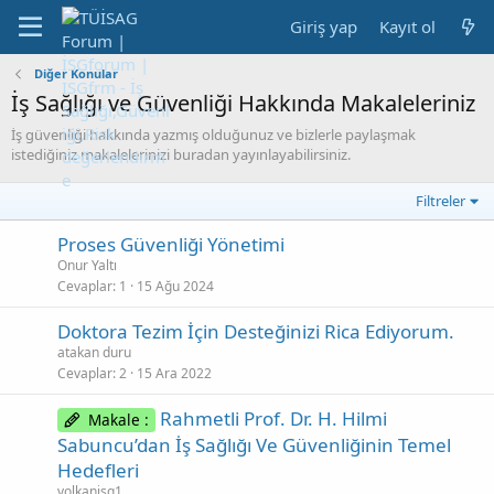
Giriş yap
Kayıt ol
Diğer Konular
İş Sağlığı ve Güvenliği Hakkında Makaleleriniz
İş güvenliği hakkında yazmış olduğunuz ve bizlerle paylaşmak
istediğiniz makalelerinizi buradan yayınlayabilirsiniz.
Filtreler
Proses Güvenliği Yönetimi
Onur Yaltı
Cevaplar
1
15 Ağu 2024
Doktora Tezim İçin Desteğinizi Rica Ediyorum.
atakan duru
Cevaplar
2
15 Ara 2022
Rahmetli Prof. Dr. H. Hilmi
Makale :
Sabuncu’dan İş Sağlığı Ve Güvenliğinin Temel
Hedefleri
volkanisg1