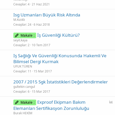
Cevaplar
4
21 Haz 2021
Isg Uzmanları Büyük Risk Altında
M.Kızıklı
Cevaplar
24
6 Haz 2018
İş Güvenliği Kültürü?
Makale :
seyit.kaya
Cevaplar
2
10 Tem 2017
Iş Sağlığı Ve Güvenliği Konusunda Hakemli Ve
Bilimsel Dergi Kurmak
UFUK TÜREN
Cevaplar
11
15 Mar 2017
2007 / 2015 Sgk İstatistikleri Değerlendirmeler
gultekin cangul
Cevaplar
6
15 Mar 2017
Exproof Ekipman Bakım
Makale :
n
Elemanları Sertifikasyon Zorunluluğu
k
Burak HEKİM