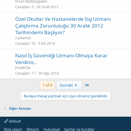
Ercan Mattaoğulları
Cevaplar
0
28 Ocak 2015
Özel Okullar Ve Hastanelerde Isg Uzmanı
Çalıştırma Zorunluluğu 30 Aralık 2012
Tarihindemi Başlıyor?
ruskamat
Cevaplar
32
9 Eki 2014
Nasıl Iş Güvenliği Uzmanı Olmaya Karar
Verdiniz..
EmekChe
Cevaplar
17
30 Ağu 2014
Son
1 of 4
Sonraki
Buraya mesaj yazmak için üye olmanız gereklidir.
Diğer Konular
default
Bize ulaşın
İletişim
Hukuksal
Şartlar ve kurallar