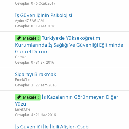
e
Cevaplar
0
6 Ocak 2017
t
İş Güvenliğinin Psikolojisi
Aydın 47 SAĞLAM
l
Cevaplar
0
19 Ara 2016
u
ş
Türkiye’de Yükseköğretim
Makale :
t
Kurumlarında İş Sağlığı Ve Güvenliği Eğitiminde
u
Güncel Durum
r
Gamze
Cevaplar
0
31 Eki 2016
Sigarayı Bırakmak
EmekChe
Cevaplar
3
27 Tem 2016
İş Kazalarının Görünmeyen Diğer
Makale :
Yüzü
EmekChe
Cevaplar
4
21 Haz 2016
İş Güvenliği İle İlgili Afişler- Çsgb