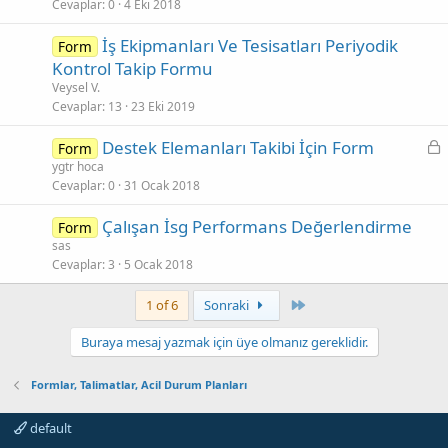
Cevaplar
0
4 Eki 2018
İş Ekipmanları Ve Tesisatları Periyodik
Form
Kontrol Takip Formu
Veysel V.
Cevaplar
13
23 Eki 2019
K
Destek Elemanları Takibi İçin Form
Form
i
ygtr hoca
Cevaplar
0
31 Ocak 2018
l
i
Çalışan İsg Performans Değerlendirme
Form
t
sas
l
Cevaplar
3
5 Ocak 2018
i
Son
1 of 6
Sonraki
Buraya mesaj yazmak için üye olmanız gereklidir.
Formlar, Talimatlar, Acil Durum Planları
default