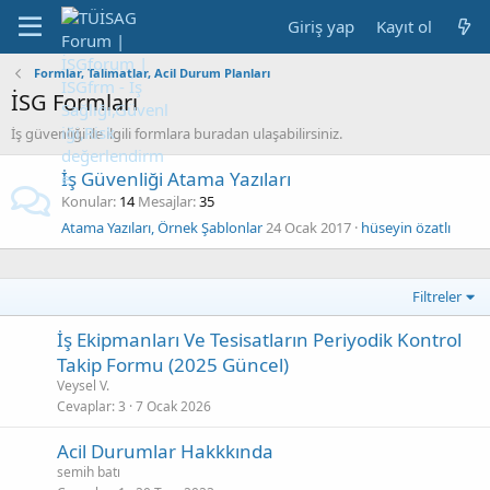
Giriş yap
Kayıt ol
Formlar, Talimatlar, Acil Durum Planları
İSG Formları
İş güvenliği ile ilgili formlara buradan ulaşabilirsiniz.
İş Güvenliği Atama Yazıları
Konular
14
Mesajlar
35
Atama Yazıları, Örnek Şablonlar
24 Ocak 2017
hüseyin özatlı
Filtreler
İş Ekipmanları Ve Tesisatların Periyodik Kontrol
Takip Formu (2025 Güncel)
Veysel V.
Cevaplar
3
7 Ocak 2026
Acil Durumlar Hakkkında
semih batı