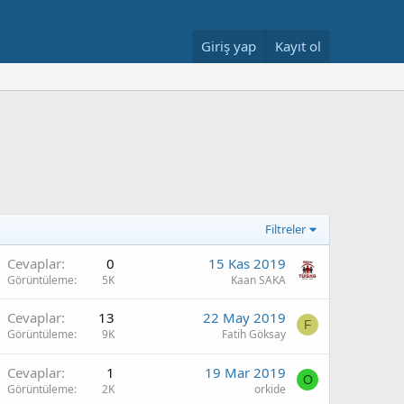
Giriş yap
Kayıt ol
Filtreler
Cevaplar
0
15 Kas 2019
Görüntüleme
5K
Kaan SAKA
Cevaplar
13
22 May 2019
F
Görüntüleme
9K
Fatih Göksay
Cevaplar
1
19 Mar 2019
O
Görüntüleme
2K
orkide