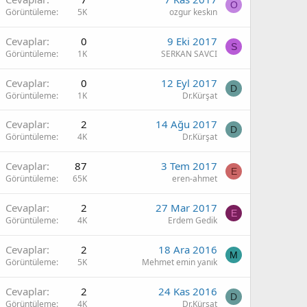
O
Görüntüleme
5K
ozgur keskın
Cevaplar
0
9 Eki 2017
S
Görüntüleme
1K
SERKAN SAVCI
Cevaplar
0
12 Eyl 2017
D
Görüntüleme
1K
Dr.Kürşat
Cevaplar
2
14 Ağu 2017
D
Görüntüleme
4K
Dr.Kürşat
Cevaplar
87
3 Tem 2017
E
Görüntüleme
65K
eren-ahmet
Cevaplar
2
27 Mar 2017
E
Görüntüleme
4K
Erdem Gedik
Cevaplar
2
18 Ara 2016
M
Görüntüleme
5K
Mehmet emin yanık
Cevaplar
2
24 Kas 2016
D
Görüntüleme
4K
Dr.Kürşat