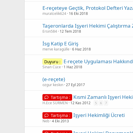
E-reçeteye Geçtik, Protokol Defteri Yaz
muratcelik624
16 Eki 2018
Taşeronlarda Işyeri Hekimi Çalıştırma
Ersin584
12 Tem 2018
İsg Katip E Giriş
merve karagülle
6 Haz 2018
E-reçete Uygulaması Hakkında
Duyuru :
Sinan Cüce
1 Haz 2018
(e-reçete)
ozgur keskın
27 Eyl 2017
Kısmi Zamanlı Işyeri Heki
Tartışma :
H.Ece SÜRMEN
12 Kas 2012
5
6
7
Işyeri Hekimliği Ücreti
Tartışma :
Neb
4 Eki 2013