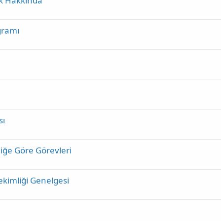
ık Hakkında
gramı
sı
iğe Göre Görevleri
Hekimliği Genelgesi