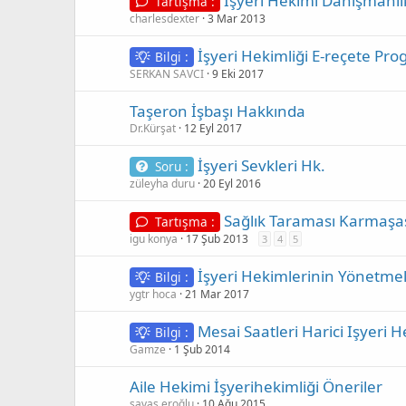
Işyeri Hekimi Danışmanl
Tartışma :
charlesdexter
3 Mar 2013
İşyeri Hekimliği E-reçete Pro
Bilgi :
SERKAN SAVCI
9 Eki 2017
Taşeron İşbaşı Hakkında
Dr.Kürşat
12 Eyl 2017
İşyeri Sevkleri Hk.
Soru :
züleyha duru
20 Eyl 2016
Sağlık Taraması Karmaşa
Tartışma :
igu konya
17 Şub 2013
3
4
5
İşyeri Hekimlerinin Yönetmel
Bilgi :
ygtr hoca
21 Mar 2017
Mesai Saatleri Harici Işyeri 
Bilgi :
Gamze
1 Şub 2014
Aile Hekimi İşyerihekimliği Öneriler
savaş eroğlu
10 Ağu 2015