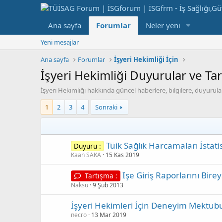
Ana sayfa
Forumlar
Neler yeni
Yeni mesajlar
Ana sayfa
Forumlar
İşyeri Hekimliği İçin
İşyeri Hekimliği Duyurular ve Ta
İşyeri Hekimliği hakkında güncel haberlere, bilgilere, duyurular
1
2
3
4
Sonraki
Tüik Sağlık Harcamaları İstatis
Duyuru :
Kaan SAKA
15 Kas 2019
Işe Giriş Raporlarını Bire
Tartışma :
Naksu
9 Şub 2013
İşyeri Hekimleri İçin Deneyim Mektubu
necro
13 Mar 2019