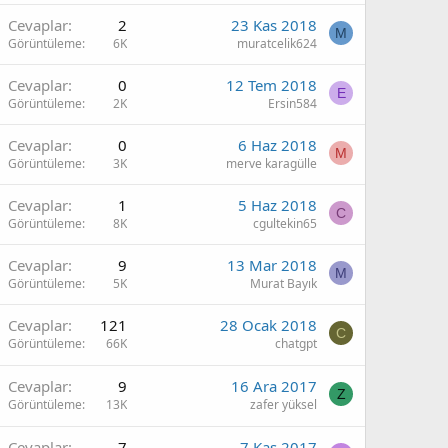
Cevaplar
2
23 Kas 2018
M
Görüntüleme
6K
muratcelik624
Cevaplar
0
12 Tem 2018
E
Görüntüleme
2K
Ersin584
Cevaplar
0
6 Haz 2018
M
Görüntüleme
3K
merve karagülle
Cevaplar
1
5 Haz 2018
C
Görüntüleme
8K
cgultekin65
Cevaplar
9
13 Mar 2018
M
Görüntüleme
5K
Murat Bayık
Cevaplar
121
28 Ocak 2018
C
Görüntüleme
66K
chatgpt
Cevaplar
9
16 Ara 2017
Z
Görüntüleme
13K
zafer yüksel
Cevaplar
7
7 Kas 2017