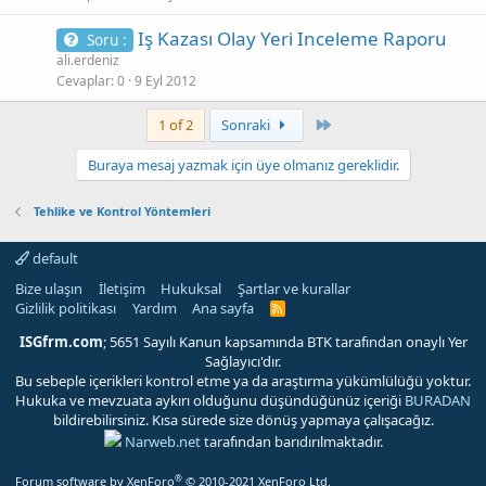
Iş Kazası Olay Yeri Inceleme Raporu
Soru :
ali.erdeniz
Cevaplar
0
9 Eyl 2012
Son
1 of 2
Sonraki
Buraya mesaj yazmak için üye olmanız gereklidir.
Tehlike ve Kontrol Yöntemleri
default
Bize ulaşın
İletişim
Hukuksal
Şartlar ve kurallar
Gizlilik politikası
Yardım
Ana sayfa
R
S
S
ISGfrm.com
; 5651 Sayılı Kanun kapsamında BTK tarafından onaylı Yer
Sağlayıcı'dır.
Bu sebeple içerikleri kontrol etme ya da araştırma yükümlülüğü yoktur.
Hukuka ve mevzuata aykırı olduğunu düşündüğünüz içeriği
BURADAN
bildirebilirsiniz. Kısa sürede size dönüş yapmaya çalışacağız.
Narweb.net
tarafından barıdırılmaktadır.
®
Forum software by XenForo
© 2010-2021 XenForo Ltd.