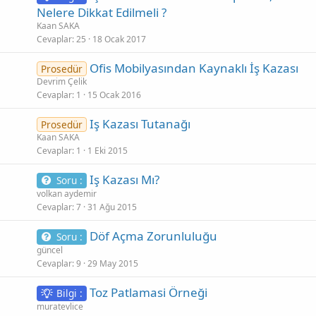
Nelere Dikkat Edilmeli ?
Kaan SAKA
Cevaplar
25
18 Ocak 2017
Ofis Mobilyasından Kaynaklı İş Kazası
Prosedür
Devrim Çelik
Cevaplar
1
15 Ocak 2016
Iş Kazası Tutanağı
Prosedür
Kaan SAKA
Cevaplar
1
1 Eki 2015
Iş Kazası Mı?
Soru :
volkan aydemir
Cevaplar
7
31 Ağu 2015
Döf Açma Zorunluluğu
Soru :
güncel
Cevaplar
9
29 May 2015
Toz Patlamasi Örneği
Bilgi :
muratevlice