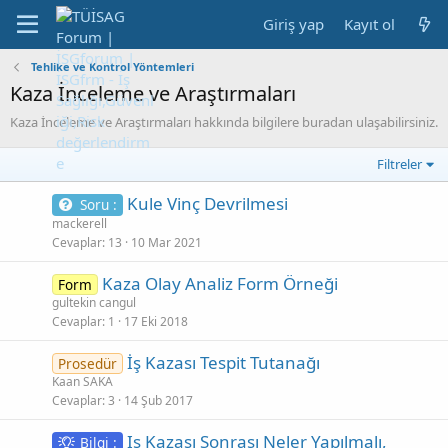
Giriş yap
Kayıt ol
Tehlike ve Kontrol Yöntemleri
Kaza İnceleme ve Araştırmaları
Kaza İnceleme ve Araştırmaları hakkında bilgilere buradan ulaşabilirsiniz.
Filtreler
Kule Vinç Devrilmesi
Soru :
mackerell
Cevaplar
13
10 Mar 2021
Kaza Olay Analiz Form Örneği
Form
gultekin cangul
Cevaplar
1
17 Eki 2018
İş Kazası Tespit Tutanağı
Prosedür
Kaan SAKA
Cevaplar
3
14 Şub 2017
Iş Kazası Sonrası Neler Yapılmalı,
Bilgi :