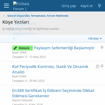
Giriş yap
Kayıt ol
Güncel Duyurular, Tartışmalar, Forum Hakkında
Köşe Yazıları
İş sağlığı ve güvenliği ile ilgili köşe yazıları
Filtreler
S
Paylaşım Seferberliği Başlamıştır
Makale :
a
Kaan SAKA
b
Cevaplar
0
13 May 2025
i
K
S
Raf Periyodik Kontrolü, Statik Ve Dinamik
t
i
a
Analizi
l
b
Kaan SAKA
i
i
Cevaplar
0
29 Nis 2025
t
t
En388 Sertifikalı İş Eldiveni Seçiminde Dikkat
l
Edilmesi Gerekenler
i
Nazmi Yılmazer
Cevaplar
0
8 Nis 2026