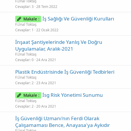
F.Ünal Toktaş
Cevaplar
3
28 Tem 2022
İş Sağlığı Ve Güvenliği Kurulları
Makale :
F.Ünal Toktaş
Cevaplar
1
22 Ocak 2022
İnşaat Şantiyelerinde Yanlış Ve Doğru
Uygulamalar, Aralık-2021
F.Ünal Toktaş
Cevaplar
0
24 Ara 2021
Plastik Endüstrisinde İş Güvenliği Tedbirleri
F.Ünal Toktaş
Cevaplar
2
23 Ara 2021
İsg Risk Yönetimi Sunumu
Makale :
F.Ünal Toktaş
Cevaplar
2
20 Ara 2021
İş Güvenliği Uzmanı'nın Ferdi Olarak
Çalışamaması Bence, Anayasa'ya Aykıdır
F.Ünal Toktaş