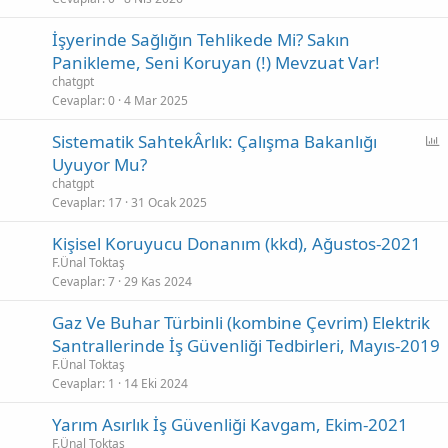
İşyerinde Sağlığın Tehlikede Mi? Sakın
Panikleme, Seni Koruyan (!) Mevzuat Var!
chatgpt
Cevaplar
0
4 Mar 2025
Sistematik SahtekÂrlık: Çalışma Bakanlığı
n
Uyuyor Mu?
k
chatgpt
e
Cevaplar
17
31 Ocak 2025
t
Kişisel Koruyucu Donanım (kkd), Ağustos-2021
F.Ünal Toktaş
l
Cevaplar
7
29 Kas 2024
u
ş
Gaz Ve Buhar Türbinli (kombine Çevrim) Elektrik
t
Santrallerinde İş Güvenliği Tedbirleri, Mayıs-2019
u
F.Ünal Toktaş
r
Cevaplar
1
14 Eki 2024
Yarım Asırlık İş Güvenliği Kavgam, Ekim-2021
F.Ünal Toktaş