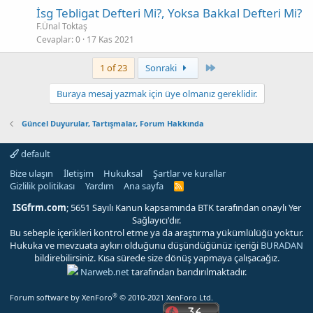
İsg Tebligat Defteri Mi?, Yoksa Bakkal Defteri Mi?
F.Ünal Toktaş
Cevaplar
0
17 Kas 2021
Son
1 of 23
Sonraki
Buraya mesaj yazmak için üye olmanız gereklidir.
Güncel Duyurular, Tartışmalar, Forum Hakkında
default
Bize ulaşın
İletişim
Hukuksal
Şartlar ve kurallar
Gizlilik politikası
Yardım
Ana sayfa
R
S
S
ISGfrm.com
; 5651 Sayılı Kanun kapsamında BTK tarafından onaylı Yer
Sağlayıcı'dır.
Bu sebeple içerikleri kontrol etme ya da araştırma yükümlülüğü yoktur.
Hukuka ve mevzuata aykırı olduğunu düşündüğünüz içeriği
BURADAN
bildirebilirsiniz. Kısa sürede size dönüş yapmaya çalışacağız.
Narweb.net
tarafından barıdırılmaktadır.
®
Forum software by XenForo
© 2010-2021 XenForo Ltd.