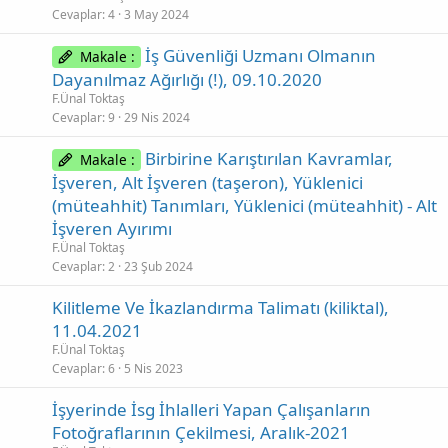
Cevaplar
4
3 May 2024
İş Güvenliği Uzmanı Olmanın
Makale :
Dayanılmaz Ağırlığı (!), 09.10.2020
F.Ünal Toktaş
Cevaplar
9
29 Nis 2024
Birbirine Karıştırılan Kavramlar,
Makale :
İşveren, Alt İşveren (taşeron), Yüklenici
(müteahhit) Tanımları, Yüklenici (müteahhit) - Alt
İşveren Ayırımı
F.Ünal Toktaş
Cevaplar
2
23 Şub 2024
Kilitleme Ve İkazlandırma Talimatı (kiliktal),
11.04.2021
F.Ünal Toktaş
Cevaplar
6
5 Nis 2023
İşyerinde İsg İhlalleri Yapan Çalışanların
Fotoğraflarının Çekilmesi, Aralık-2021