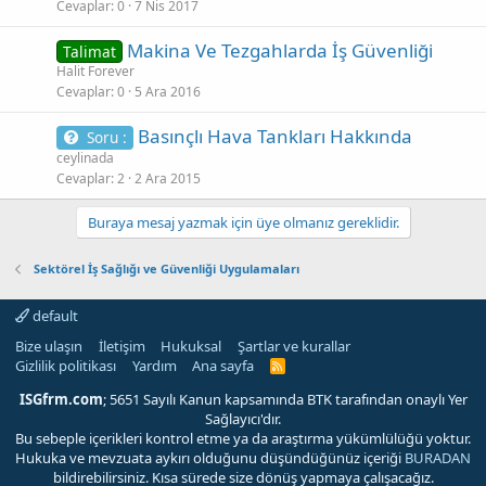
Cevaplar
0
7 Nis 2017
Makina Ve Tezgahlarda İş Güvenliği
Talimat
Halit Forever
Cevaplar
0
5 Ara 2016
Basınçlı Hava Tankları Hakkında
Soru :
ceylinada
Cevaplar
2
2 Ara 2015
Buraya mesaj yazmak için üye olmanız gereklidir.
Sektörel İş Sağlığı ve Güvenliği Uygulamaları
default
Bize ulaşın
İletişim
Hukuksal
Şartlar ve kurallar
Gizlilik politikası
Yardım
Ana sayfa
R
S
S
ISGfrm.com
; 5651 Sayılı Kanun kapsamında BTK tarafından onaylı Yer
Sağlayıcı'dır.
Bu sebeple içerikleri kontrol etme ya da araştırma yükümlülüğü yoktur.
Hukuka ve mevzuata aykırı olduğunu düşündüğünüz içeriği
BURADAN
bildirebilirsiniz. Kısa sürede size dönüş yapmaya çalışacağız.