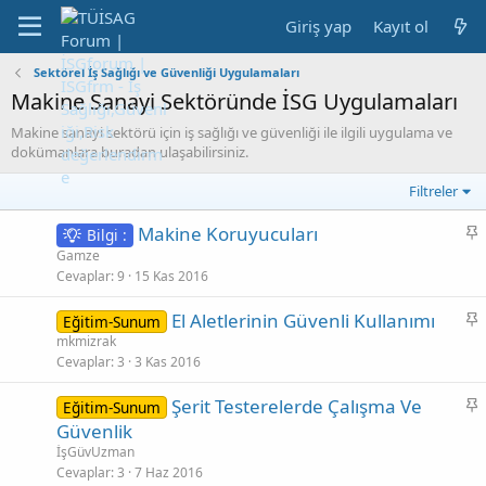
Giriş yap
Kayıt ol
Sektörel İş Sağlığı ve Güvenliği Uygulamaları
Makine Sanayi Sektöründe İSG Uygulamaları
Makine sanayi sektörü için iş sağlığı ve güvenliği ile ilgili uygulama ve
dokümanlara buradan ulaşabilirsiniz.
Filtreler
S
Makine Koruyucuları
Bilgi :
a
Gamze
b
Cevaplar
9
15 Kas 2016
i
S
El Aletlerinin Güvenli Kullanımı
Eğitim-Sunum
t
a
mkmizrak
Cevaplar
3
3 Kas 2016
b
i
S
Şerit Testerelerde Çalışma Ve
Eğitim-Sunum
t
a
Güvenlik
b
İşGüvUzman
i
Cevaplar
3
7 Haz 2016