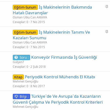
t
S
İş Makinelerinin Bakımında
Eğitim-Sunum
a
Hatalı Davranışlar
b
Osman Utku Can AKKAYA
i
Cevaplar
0
7 Nis 2015
t
S
İş Makinelerinin Tanımı Ve
Eğitim-Sunum
a
Kazaları Sunumu
b
Osman Utku Can AKKAYA
i
Cevaplar
0
7 Nis 2015
t
Konveyör Firmasında İş Güvenliği
Soru :
Gülşen7
Cevaplar
0
2 Şub 2018
Periyodik Kontrol Mühendis El Kitabı
Kitap
Mehmet Gençoğlu
Cevaplar
0
8 Nis 2017
Türkiye`de Ve Avrupa`da Kazanların
Bilgi :
Güvenli Çalışma Ve Periyodik Kontrol Kriterleri
Mehmet Gençoğlu