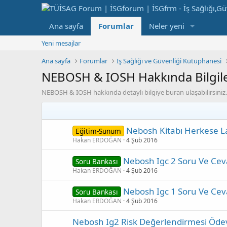
Ana sayfa
Forumlar
Neler yeni
Yeni mesajlar
Ana sayfa
Forumlar
İş Sağlığı ve Güvenliği Kütüphanesi
NEBOSH & IOSH Hakkında Bilgil
NEBOSH & IOSH hakkında detaylı bilgiye buran ulaşabilirsiniz.
Nebosh Kitabı Herkese L
Eğitim-Sunum
Hakan ERDOĞAN
4 Şub 2016
Nebosh Igc 2 Soru Ve Cev
Soru Bankası
Hakan ERDOĞAN
4 Şub 2016
Nebosh Igc 1 Soru Ve Cev
Soru Bankası
Hakan ERDOĞAN
4 Şub 2016
Nebosh Ig2 Risk Değerlendirmesi Öde