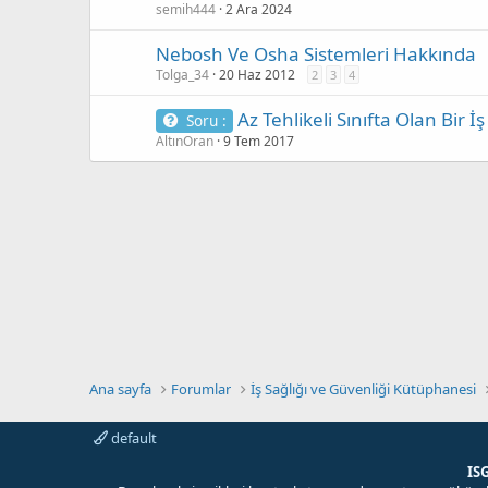
semih444
2 Ara 2024
Nebosh Ve Osha Sistemleri Hakkında
Tolga_34
20 Haz 2012
2
3
4
Az Tehlikeli Sınıfta Olan Bir İ
Soru :
AltınOran
9 Tem 2017
Ana sayfa
Forumlar
İş Sağlığı ve Güvenliği Kütüphanesi
default
IS