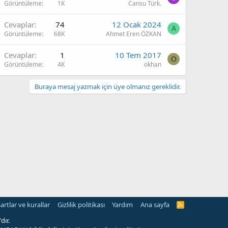
Görüntüleme
1K
Cansu Türk.
Cevaplar
74
12 Ocak 2024
A
Görüntüleme
68K
Ahmet Eren ÖZKAN
Cevaplar
1
10 Tem 2017
O
Görüntüleme
4K
okhan
Buraya mesaj yazmak için üye olmanız gereklidir.
artlar ve kurallar
Gizlilik politikası
Yardım
Ana sayfa
R
S
S
dır.