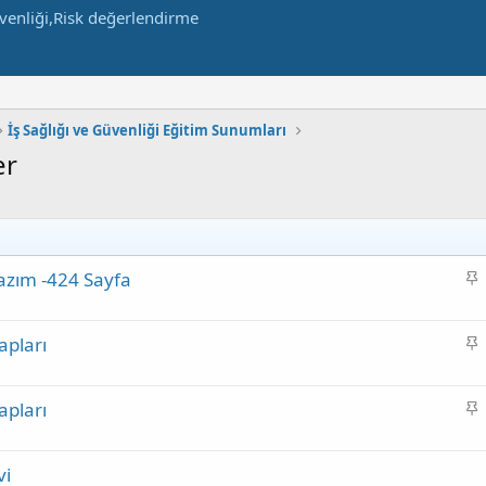
İş Sağlığı ve Güvenliği Eğitim Sunumları
er
S
azım -424 Sayfa
a
b
S
apları
i
a
t
b
S
apları
i
a
t
b
vi
i