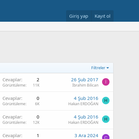
Giriş yap
Kayıt ol
Filtreler
Cevaplar
2
26 Şub 2017
İ
Görüntüleme
11K
İbrahim Bilican
Cevaplar
0
4 Şub 2016
H
Görüntüleme
6K
Hakan ERDOĞAN
Cevaplar
0
4 Şub 2016
H
Görüntüleme
12K
Hakan ERDOĞAN
Cevaplar
1
3 Ara 2024
C