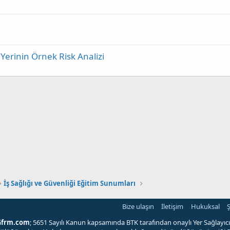
t
ş Yerinin Örnek Risk Analizi
İş Sağlığı ve Güvenliği Eğitim Sunumları
Bize ulaşın
İletişim
Hukuksal
Ş
Gfrm.com
; 5651 Sayılı Kanun kapsamında BTK tarafından onaylı Yer Sağlayıcı'