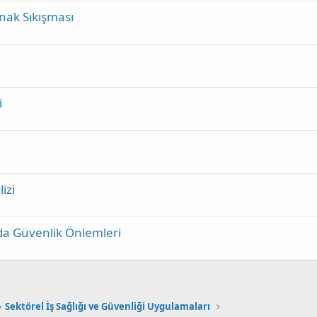
nak Sıkışması
i
izi
rda Güvenlik Önlemleri
Sektörel İş Sağlığı ve Güvenliği Uygulamaları