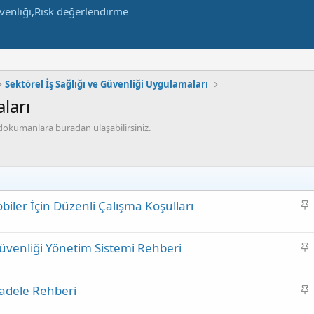
Sektörel İş Sağlığı ve Güvenliği Uygulamaları
ları
ve dokümanlara buradan ulaşabilirsiniz.
S
iler İçin Düzenli Çalışma Koşulları
a
b
S
 Güvenliği Yönetim Sistemi Rehberi
i
a
t
b
S
cadele Rehberi
i
a
t