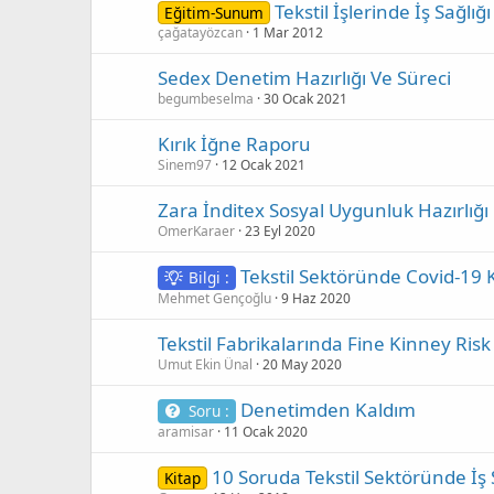
Tekstil İşlerinde İş Sağlığ
Eğitim-Sunum
çağatayözcan
1 Mar 2012
Sedex Denetim Hazırlığı Ve Süreci
begumbeselma
30 Ocak 2021
Kırık İğne Raporu
Sinem97
12 Ocak 2021
Zara İnditex Sosyal Uygunluk Hazırlığı
OmerKaraer
23 Eyl 2020
Tekstil Sektöründe Covid-19
Bilgi :
Mehmet Gençoğlu
9 Haz 2020
Tekstil Fabrikalarında Fine Kinney Risk 
Umut Ekin Ünal
20 May 2020
Denetimden Kaldım
Soru :
aramisar
11 Ocak 2020
10 Soruda Tekstil Sektöründe İş 
Kitap