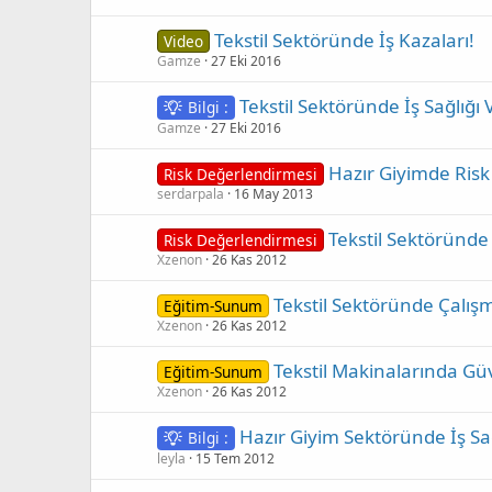
Tekstil Sektöründe İş Kazaları!
Video
Gamze
27 Eki 2016
Tekstil Sektöründe İş Sağlığı 
Bilgi :
Gamze
27 Eki 2016
Hazır Giyimde Risk 
Risk Değerlendirmesi
serdarpala
16 May 2013
Tekstil Sektöründe 
Risk Değerlendirmesi
Xzenon
26 Kas 2012
Tekstil Sektöründe Çalışm
Eğitim-Sunum
Xzenon
26 Kas 2012
Tekstil Makinalarında Güv
Eğitim-Sunum
Xzenon
26 Kas 2012
Hazır Giyim Sektöründe İş Sağ
Bilgi :
leyla
15 Tem 2012