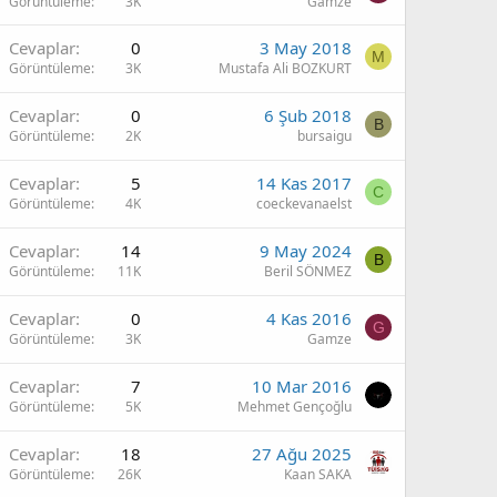
Görüntüleme
3K
Gamze
O
Cevaplar
0
3 May 2018
M
Görüntüleme
3K
Mustafa Ali BOZKURT
Cevaplar
0
6 Şub 2018
B
Görüntüleme
2K
bursaigu
Cevaplar
5
14 Kas 2017
C
Görüntüleme
4K
coeckevanaelst
Cevaplar
14
9 May 2024
B
Görüntüleme
11K
Beril SÖNMEZ
Cevaplar
0
4 Kas 2016
G
Görüntüleme
3K
Gamze
Cevaplar
7
10 Mar 2016
Görüntüleme
5K
Mehmet Gençoğlu
Cevaplar
18
27 Ağu 2025
Görüntüleme
26K
Kaan SAKA