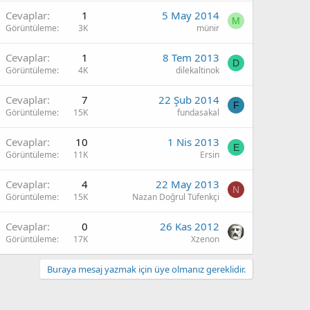
Cevaplar
1
5 May 2014
M
Görüntüleme
3K
münir
Cevaplar
1
8 Tem 2013
D
Görüntüleme
4K
dilekaltinok
Cevaplar
7
22 Şub 2014
F
Görüntüleme
15K
fundasakal
Cevaplar
10
1 Nis 2013
E
Görüntüleme
11K
Ersin
Cevaplar
4
22 May 2013
N
Görüntüleme
15K
Nazan Doğrul Tüfenkçi
Cevaplar
0
26 Kas 2012
Görüntüleme
17K
Xzenon
Buraya mesaj yazmak için üye olmanız gereklidir.