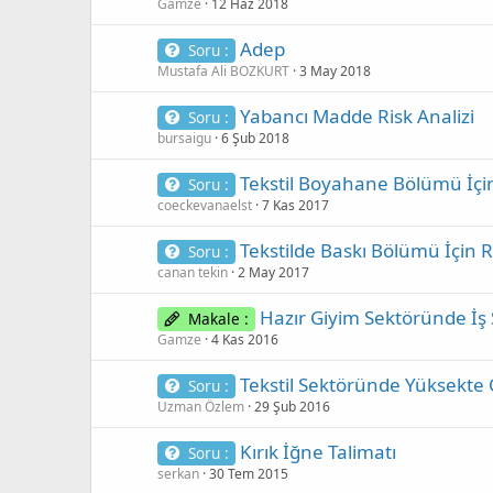
Gamze
12 Haz 2018
Adep
Soru :
Mustafa Ali BOZKURT
3 May 2018
Yabancı Madde Risk Analizi
Soru :
bursaigu
6 Şub 2018
Tekstil Boyahane Bölümü İçin
Soru :
coeckevanaelst
7 Kas 2017
Tekstilde Baskı Bölümü İçin R
Soru :
canan tekin
2 May 2017
Hazır Giyim Sektöründe İş S
Makale :
Gamze
4 Kas 2016
Tekstil Sektöründe Yüksekte 
Soru :
Uzman Özlem
29 Şub 2016
Kırık İğne Talimatı
Soru :
serkan
30 Tem 2015