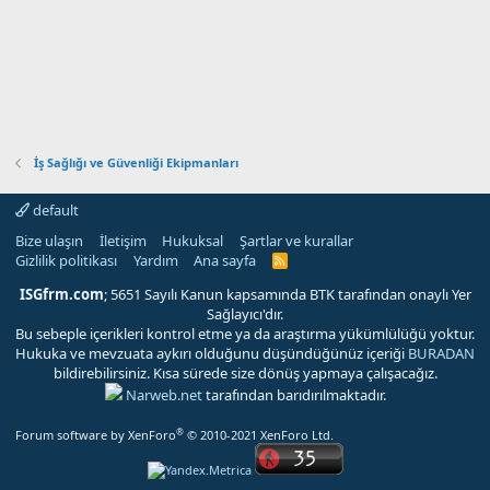
İş Sağlığı ve Güvenliği Ekipmanları
default
Bize ulaşın
İletişim
Hukuksal
Şartlar ve kurallar
Gizlilik politikası
Yardım
Ana sayfa
R
S
S
ISGfrm.com
; 5651 Sayılı Kanun kapsamında BTK tarafından onaylı Yer
Sağlayıcı'dır.
Bu sebeple içerikleri kontrol etme ya da araştırma yükümlülüğü yoktur.
Hukuka ve mevzuata aykırı olduğunu düşündüğünüz içeriği
BURADAN
bildirebilirsiniz. Kısa sürede size dönüş yapmaya çalışacağız.
Narweb.net
tarafından barıdırılmaktadır.
®
Forum software by XenForo
© 2010-2021 XenForo Ltd.