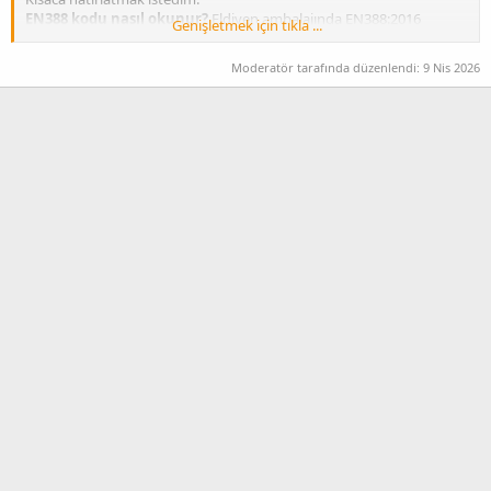
EN388 kodu nasıl okunur?
Eldiven ambalajında EN388:2016
Genişletmek için tıkla ...
standardına göre 4-6 haneli bir kod bulunur. Örneğin
4131
kodu:
Moderatör tarafında düzenlendi:
9 Nis 2026
hane → Aşınma direnci (0-4)
hane → Kesme direnci - blade (0-5)
hane → Yırtılma direnci (0-4)
hane → Delme direnci (0-4)
Yüksek riskli ortamlar (cam, metal, inşaat) için en az
3. seviye
kesme
direnci önerilir.
Sektöre göre minimum öneriler:
İnşaat / demir işleri → EN388 4131 veya üzeri, nitril kaplı
Cam kesim / taşıma → Kesilmez HPPE fiber, EN388 3X42B
Genel montaj → EN388 2121, PU kaplı
Kimyasal temas → EN374 belgeli nitril veya neopren