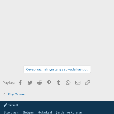
Cevap yazmak için giriş yap yada kayıt ol.
Facebook
Twitter
Reddit
Pinterest
Tumblr
WhatsApp
E-posta
Link
Paylaş:
Köşe Yazıları
default
Bize ulaşın
İletişim
Hukuksal
Şartlar ve kurallar