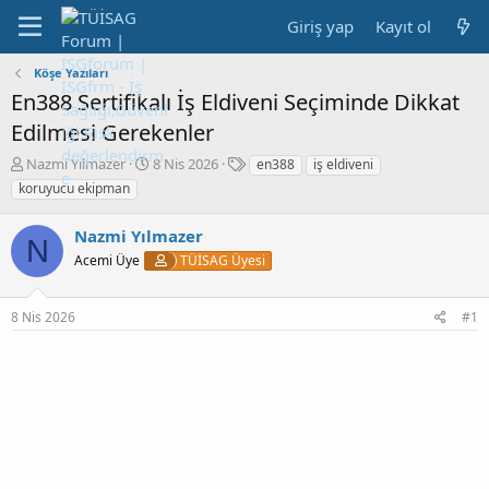
Giriş yap
Kayıt ol
Köşe Yazıları
En388 Sertifikalı İş Eldiveni Seçiminde Dikkat
Edilmesi Gerekenler
K
B
E
Nazmi Yılmazer
8 Nis 2026
en388
iş eldiveni
o
a
t
koruyucu ekipman
n
ş
i
b
l
k
Nazmi Yılmazer
u
a
e
N
y
Acemi Üye
n
TÜİSAG Üyesi
t
u
g
l
b
ı
e
8 Nis 2026
#1
a
ç
r
ş
t
l
a
a
r
t
i
a
h
n
i