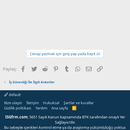
Cevap yazmak için giriş yap yada kayıt ol.
Facebook
Twitter
Reddit
Pinterest
Tumblr
WhatsApp
E-posta
Link
Paylaş:
İş Güvenliği İle İlgili Anketler
default
Bize ulaşın
İletişim
Hukuksal
Şartlar ve kurallar
Gizlilik politikası
Yardım
Ana sayfa
R
S
S
ISGfrm.com
; 5651 Sayılı Kanun kapsamında BTK tarafından onaylı Yer
Sağlayıcı'dır.
Bu sebeple içerikleri kontrol etme ya da araştırma yükümlülüğü yoktur.