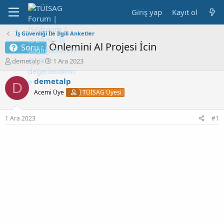
Giriş yap
Kayıt ol
İş Güvenliği İle İlgili Anketler
Önlemini Al Projesi İcin
Soru :
K
B
demetalp
1 Ara 2023
o
a
n
ş
demetalp
D
b
l
Acemi Üye
TÜİSAG Üyesi
u
a
y
n
u
g
1 Ara 2023
#1
b
ı
a
ç
ş
t
l
a
a
r
t
i
a
h
n
i