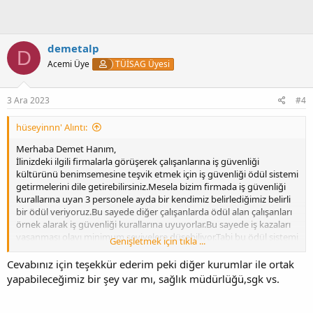
demetalp
D
Acemi Üye
TÜİSAG Üyesi
3 Ara 2023
#4
hüseyinnn' Alıntı:
Merhaba Demet Hanım,
İlinizdeki ilgili firmalarla görüşerek çalışanlarına iş güvenliği
kültürünü benimsemesine teşvik etmek için iş güvenliği ödül sistemi
getirmelerini dile getirebilirsiniz.Mesela bizim firmada iş güvenliği
kurallarına uyan 3 personele ayda bir kendimiz belirlediğimiz belirli
bir ödül veriyoruz.Bu sayede diğer çalışanlarda ödül alan çalışanları
örnek alarak iş güvenliği kurallarına uyuyorlar.Bu sayede iş kazaları
yaşanması olayı minimum seviyelere düşebiliyor.Tabi bu ödül sistemi
Genişletmek için tıkla ...
güvensiz hareketler sonucu meydana gelen kazaların önüne
geçebiliyor.
Cevabınız için teşekkür ederim peki diğer kurumlar ile ortak
yapabileceğimiz bir şey var mı, sağlık müdürlüğü,sgk vs.