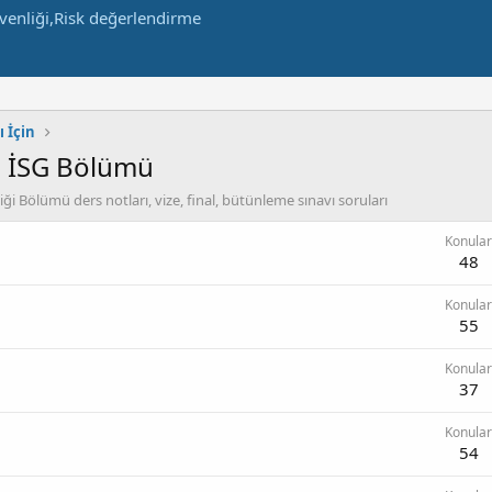
ı İçin
m İSG Bölümü
ği Bölümü ders notları, vize, final, bütünleme sınavı soruları
Konular
48
Konular
55
Konular
37
Konular
54