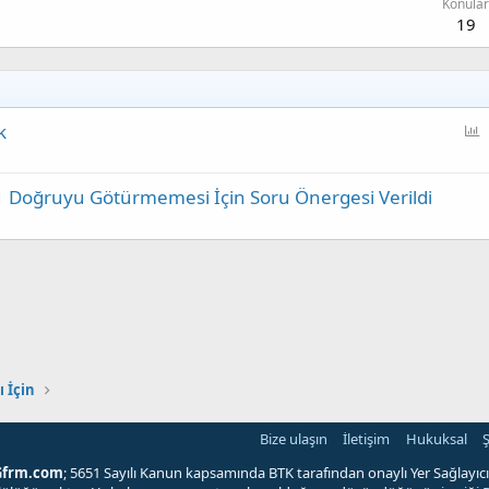
Konular
19
k
n
k
 1 Doğruyu Götürmemesi İçin Soru Önergesi Verildi
e
t
l
u
ş
t
u
r
ı İçin
Bize ulaşın
İletişim
Hukuksal
Ş
Gfrm.com
; 5651 Sayılı Kanun kapsamında BTK tarafından onaylı Yer Sağlayıcı'