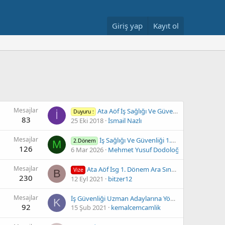
Giriş yap
Kayıt ol
Mesajlar
Ata Aöf İş Sağlığı Ve Güvenliği Bahar Dönemi Vize Sınav Sonuçları
Duyuru :
İ
83
25 Eki 2018
İsmail Nazlı
Mesajlar
İş Sağlığı Ve Güvenliği 1.sınıf Bahar Dönemi Kimyasal Maddeler Ve Tehlikeleri (konu)
2.Dönem
M
126
6 Mar 2026
Mehmet Yusuf Dodoloğlu
Mesajlar
Ata Aöf İsg 1. Dönem Ara Sınav Sorularını Tartışma Alanı (03 Aralık)
Vize
B
230
12 Eyl 2021
bitzer12
Mesajlar
İş Güvenliği Uzman Adaylarına Yönelik Çalışma Kitabı
K
92
15 Şub 2021
kemalcemcamlik