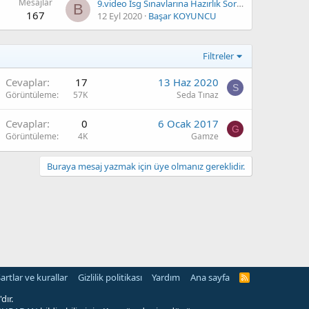
Mesajlar
9.video İsg Sınavlarına Hazırlık Soru Çözümüne Devam
B
167
12 Eyl 2020
Başar KOYUNCU
Filtreler
A
Cevaplar
17
13 Haz 2020
S
Görüntüleme
57K
Seda Tınaz
Cevaplar
0
6 Ocak 2017
G
Görüntüleme
4K
Gamze
O
Buraya mesaj yazmak için üye olmanız gereklidir.
artlar ve kurallar
Gizlilik politikası
Yardım
Ana sayfa
R
S
S
dır.