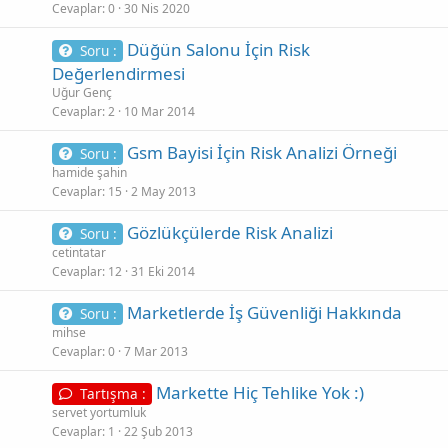
Cevaplar
0
30 Nis 2020
Düğün Salonu İçin Risk
Soru :
Değerlendirmesi
Uğur Genç
Cevaplar
2
10 Mar 2014
Gsm Bayisi İçin Risk Analizi Örneği
Soru :
hamide şahin
Cevaplar
15
2 May 2013
Gözlükçülerde Risk Analizi
Soru :
cetintatar
Cevaplar
12
31 Eki 2014
Marketlerde İş Güvenliği Hakkında
Soru :
mihse
Cevaplar
0
7 Mar 2013
Markette Hiç Tehlike Yok :)
Tartışma :
servet yortumluk
Cevaplar
1
22 Şub 2013