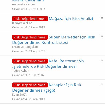
b
mehmet ali aslan
i
Cevaplar
4
7 Ocak 2015
t
S
Mağaza İçin Risk Analizi
Risk Değerlendirmesi
a
hidayetkaleli42
Cevaplar
4
17 Ara 2013
b
i
S
Süper Marketler İçin Risk
Risk Değerlendirmesi
t
a
Değerlendirme Kontrol Listesi
b
Ercan Mattaoğulları
i
Cevaplar
2
21 Ağu 2014
t
S
Kafe, Restorant Vb.
Risk Değerlendirmesi
a
İşletmelerde Risk Değerlendirmesi
b
Tuğba Ayhan
i
Cevaplar
3
1 Haz 2016
t
S
Kasaplar İçin Risk
Risk Değerlendirmesi
a
Değerlendirmesi (çsgb)
b
Kaan SAKA
i
Cevaplar
4
28 Ara 2013
t