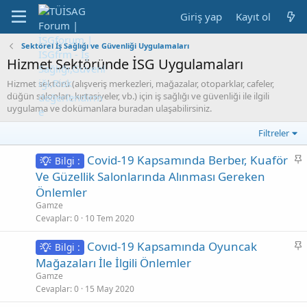
Giriş yap
Kayıt ol
Sektörel İş Sağlığı ve Güvenliği Uygulamaları
Hizmet Sektöründe İSG Uygulamaları
Hizmet sektörü (alışveriş merkezleri, mağazalar, otoparklar, cafeler,
düğün salonları, kırtasiyeler, vb.) için iş sağlığı ve güvenliği ile ilgili
uygulama ve dokümanlara buradan ulaşabilirsiniz.
Filtreler
S
Covid-19 Kapsamında Berber, Kuaför
Bilgi :
a
Ve Güzellik Salonlarında Alınması Gereken
b
Önlemler
i
Gamze
t
Cevaplar
0
10 Tem 2020
S
Covıd-19 Kapsamında Oyuncak
Bilgi :
a
Mağazaları İle İlgili Önlemler
b
Gamze
i
Cevaplar
0
15 May 2020
t