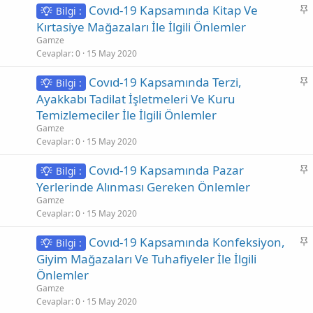
S
Covıd-19 Kapsamında Kitap Ve
Bilgi :
a
Kırtasiye Mağazaları İle İlgili Önlemler
b
Gamze
i
Cevaplar
0
15 May 2020
t
S
Covıd-19 Kapsamında Terzi,
Bilgi :
a
Ayakkabı Tadilat İşletmeleri Ve Kuru
b
Temizlemeciler İle İlgili Önlemler
i
Gamze
t
Cevaplar
0
15 May 2020
S
Covıd-19 Kapsamında Pazar
Bilgi :
a
Yerlerinde Alınması Gereken Önlemler
b
Gamze
i
Cevaplar
0
15 May 2020
t
S
Covıd-19 Kapsamında Konfeksiyon,
Bilgi :
a
Giyim Mağazaları Ve Tuhafiyeler İle İlgili
b
Önlemler
i
Gamze
t
Cevaplar
0
15 May 2020