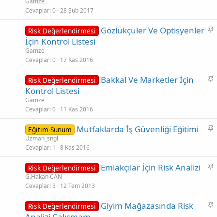
a
Gamze
Cevaplar
0
28 Şub 2017
b
i
S
Gözlükçüler Ve Optisyenler
Risk Değerlendirmesi
t
a
İçin Kontrol Listesi
b
Gamze
i
Cevaplar
0
17 Kas 2016
t
S
Bakkal Ve Marketler İçin
Risk Değerlendirmesi
a
Kontrol Listesi
b
Gamze
i
Cevaplar
0
11 Kas 2016
t
S
Mutfaklarda İş Güvenliği Eğitimi
Eğitim-Sunum
a
Uzman_sngl
Cevaplar
1
8 Kas 2016
b
i
S
Emlakçılar İçin Risk Analizi
Risk Değerlendirmesi
t
a
G.Hakan CAN
Cevaplar
3
12 Tem 2013
b
i
S
Giyim Mağazasında Risk
Risk Değerlendirmesi
t
a
Analizi Çalışmam