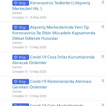
S
Koronavirüs Tedbirleri ( Alışveriş
Bilgi :
a
Merkezleri Hk. )
b
Gamze
i
Cevaplar
3
16 May 2020
t
S
Alışveriş Merkezlerinde Yeni Tip
Bilgi :
a
Koronavirüs İle Etkin Mücadele Kapsamında
b
Dikkat Edilecek Hususlar
i
Gamze
t
Cevaplar
0
13 May 2020
S
Covid-19 Ceza İnfaz Kurumlarında
Bilgi :
a
Alınacak Önlemler
b
Gamze
i
Cevaplar
0
13 May 2020
t
S
Covid-19 Restoranlarda Alınması
Bilgi :
a
Gereken Önlemler
b
Gamze
i
Cevaplar
0
13 May 2020
t
S
Covid-19 Gıda Marketlerinde
Bilgi :