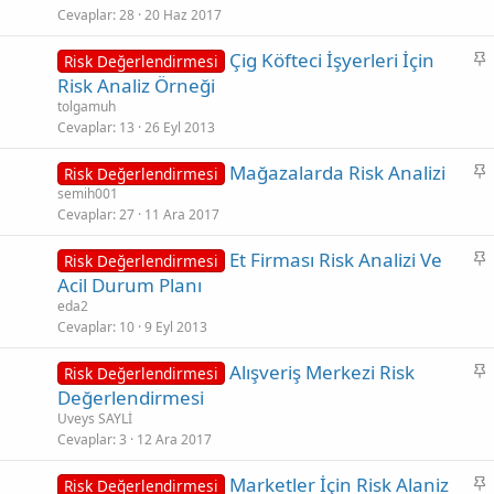
i
Cevaplar
28
20 Haz 2017
t
S
Çig Köfteci İşyerleri İçin
Risk Değerlendirmesi
a
Risk Analiz Örneği
b
tolgamuh
i
Cevaplar
13
26 Eyl 2013
t
S
Mağazalarda Risk Analizi
Risk Değerlendirmesi
a
semih001
Cevaplar
27
11 Ara 2017
b
i
S
Et Firması Risk Analizi Ve
Risk Değerlendirmesi
t
a
Acil Durum Planı
b
eda2
i
Cevaplar
10
9 Eyl 2013
t
S
Alışveriş Merkezi Risk
Risk Değerlendirmesi
a
Değerlendirmesi
b
Uveys SAYLİ
i
Cevaplar
3
12 Ara 2017
t
S
Marketler İçin Risk Alaniz
Risk Değerlendirmesi