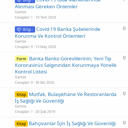
a
Alınması Gereken Önlemler
b
Gamze
i
Cevaplar
1
10 Tem 2020
t
S
Covid-19 Banka Şubelerinde
Bilgi :
a
Korunma Ve Kontrol Önlemleri
b
Gamze
i
Cevaplar
0
13 May 2020
t
S
Banka Banko Görevlilerinin; Yeni Tip
Form
a
Koronavirüs Salgınından Korunmaya Yönelik
b
Kontrol Listesi
i
Gamze
t
Cevaplar
0
30 Nis 2020
S
Mutfak, Bulaşıkhane Ve Restoranlarda
Kitap
a
İş Sağlığı Ve Güvenliği
b
Gamze
i
Cevaplar
1
20 Şub 2019
t
S
Bahçıvanlar İçin İş Sağlığı Ve Güvenliği
Kitap