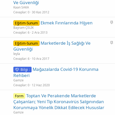
a
Ve Güvenliği
b
Kaan SAKA
i
Cevaplar
0
30 Kas 2012
t
S
Ekmek Fırınlarında Hijyen
Eğitim-Sunum
a
Bayram ÇELİK
Cevaplar
6
2 Ara 2013
b
i
S
Marketlerde İş Sağlığı Ve
Eğitim-Sunum
t
a
Güvenliği
b
leyla
i
Cevaplar
6
10 Ara 2017
t
Mağazalarda Covid-19 Korunma
Bilgi :
Rehberi
Gamze
Cevaplar
0
12 Haz 2020
Toptan Ve Perakende Marketlerde
Form
Çalışanları; Yeni Tip Koronavirüs Salgınından
Korunmaya Yönelik Dikkat Edilecek Hususlar
Gamze