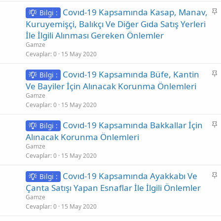
S
Covıd-19 Kapsamında Kasap, Manav,
Bilgi :
a
Kuruyemişçi, Balıkçı Ve Diğer Gıda Satış Yerleri
b
İle İlgili Alınması Gereken Önlemler
i
Gamze
t
Cevaplar
0
15 May 2020
S
Covıd-19 Kapsamında Büfe, Kantin
Bilgi :
a
Ve Bayiler İçin Alınacak Korunma Önlemleri
b
Gamze
i
Cevaplar
0
15 May 2020
t
S
Covıd-19 Kapsamında Bakkallar İçin
Bilgi :
a
Alınacak Korunma Önlemleri
b
Gamze
i
Cevaplar
0
15 May 2020
t
S
Covıd-19 Kapsamında Ayakkabı Ve
Bilgi :
a
Çanta Satışı Yapan Esnaflar İle İlgili Önlemler
b
Gamze
i
Cevaplar
0
15 May 2020
t