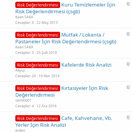
S
Kuru Temizlemeler İçin
Risk Değerlendirmesi
a
Risk Değerlendirmesi (çsgb)
b
Kaan SAKA
i
Cevaplar
0
22 May 2013
t
S
Mutfak / Lokanta /
Risk Değerlendirmesi
a
Pastaneler İçin Risk Değerlendirmesi (çsgb)
b
Kaan SAKA
i
Cevaplar
5
25 Şub 2019
t
S
Kafelerde Risk Analizi
Risk Değerlendirmesi
a
Akyuz
Cevaplar
20
19 Mar 2014
b
i
S
Kırtasiyeler İçin Risk
Risk Değerlendirmesi
t
a
Değerlendirmesi
b
semih001
i
Cevaplar
4
12 Ara 2016
t
S
Cafe, Kahvehane, Vb.
Risk Değerlendirmesi
a
Yerler İçin Risk Analizi
b
erden