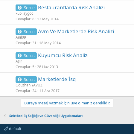
Restaurantlarda Risk Analizi
Soru :
kubilaygoc
Cevaplar
8
12 May 2014
Avm Ve Marketlerde Risk Analizi
Soru :
Anıl09
Cevaplar
31
18 May 2014
Kuyumcu Risk Analizi
Soru :
Aşır
Cevaplar
5
28 Haz 2013
Marketlerde İsg
Soru :
Oğuzhan YAVUZ
Cevaplar
24
11 Ara 2017
Buraya mesaj yazmak için üye olmanız gereklidir.
Sektörel İş Sağlığı ve Güvenliği Uygulamaları
default