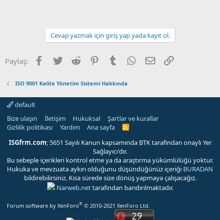
Cevap yazmak için giriş yap yada kayıt ol.
Facebook
Twitter
Reddit
Pinterest
Tumblr
WhatsApp
E-posta
Link
Paylaş:
ISO 9001 Kalite Yönetim Sistemi Hakkında
default
Bize ulaşın
İletişim
Hukuksal
Şartlar ve kurallar
Gizlilik politikası
Yardım
Ana sayfa
R
S
S
ISGfrm.com
; 5651 Sayılı Kanun kapsamında BTK tarafından onaylı Yer
Sağlayıcı'dır.
Bu sebeple içerikleri kontrol etme ya da araştırma yükümlülüğü yoktur.
Hukuka ve mevzuata aykırı olduğunu düşündüğünüz içeriği
BURADAN
bildirebilirsiniz. Kısa sürede size dönüş yapmaya çalışacağız.
Narweb.net
tarafından barıdırılmaktadır.
®
Forum software by XenForo
© 2010-2021 XenForo Ltd.