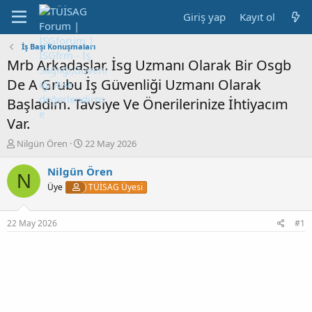
Giriş yap
Kayıt ol
İş Başı Konuşmaları
Mrb Arkadaşlar. İsg Uzmanı Olarak Bir Osgb
De A Grubu İş Güvenliği Uzmanı Olarak
Başladım. Tavsiye Ve Önerilerinize İhtiyacım
Var.
K
B
Nilgün Ören
22 May 2026
o
a
n
ş
Nilgün Ören
N
b
l
Üye
TÜİSAG Üyesi
u
a
y
n
u
g
22 May 2026
#1
b
ı
a
ç
ş
t
l
a
a
r
t
i
a
h