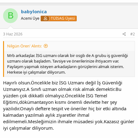
babylonica
B
Acemi Üye
TÜİSAG Üyesi
3 Haz 2026
#2
Nilgün Ören' Alıntı:
Mrb arkadaşlar. İSG uzmanı olarak bir osgb de A grubu iş güvenliği
uzmanı olarak başladım. Tavsiye ve önerilerinize ihtiyacım var.
Paylaşım yapmak isteyen arkadaşların görüşlerini almak isterim.
Herkese iyi çalışmalar diliyorum.
Hayırlı olsun.Öncelikle biz İSG Uzmanı değil İş Güvenliği
Uzmanıyız.A Sınıfı uzman olmak risk almak demektir.Bu
yüzden çok dikkatli olmalıyız.Öncelikle İSG Temel
Eğitimi,dökümantasyon kısmı önemli devlette her şey
yazılıdır.Onaylı deftere tespit ve öneriler hiç bir etki altında
kalmadan yazılmalı aylık ziyaretler ihmal
edilmemeli.Mesleğimizin ihmale müsadesi yok.Kazasız günler
iyi çalışmalar diliyorum.