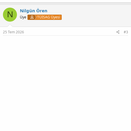
Nilgün Ören
N
Üye
TÜİSAG Üyesi
25 Tem 2026
#3